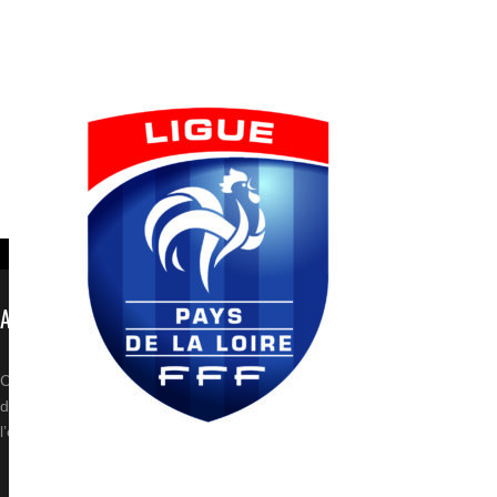
A PROPOS DE L’ASVP
SUIVE
Club de Football crée en Juin 2010 et issu de la fusion
des clubs de Vieillevigne (44) & La Planche (44), dont
l’équipe fanion évolue en R3.