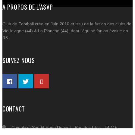
A PROPOS DE L’ASVP
Email
Partager
Club de Football crée en Juin 2010 et issu de la fusion des clubs de
Vieillevigne (44) & La Planche (44), dont l’équipe fanion évolue en
AC
R3.
ACT
C
SUIVEZ NOUS
SP
BOU
DE 
PART
CO
CONTACT
Complexe Sportif Henri Dupont - Rue des Lilas - 44 116
VIEILLEVIGNE