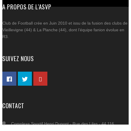
A PROPOS DE L’ASVP
Email
Partager
Club de Football crée en Juin 2010 et issu de la fusion des clubs de
Vieillevigne (44) & La Planche (44), dont l’équipe fanion évolue en
AC
R3.
ACT
C
SUIVEZ NOUS
SP
BOU
DE 
PART
CO
CONTACT
Complexe Sportif Henri Dupont - Rue des Lilas - 44 116
VIEILLEVIGNE