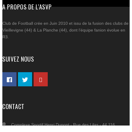
A PROPOS DE L’ASVP
Email
Partager
Club de Football crée en Juin 2010 et issu de la fusion des clubs de
Vieillevigne (44) & La Planche (44), dont l’équipe fanion évolue en
AC
R3.
ACT
C
SUIVEZ NOUS
SP
BOU
DE 
PART
CO
CONTACT
Complexe Sportif Henri Dupont - Rue des Lilas - 44 116
VIEILLEVIGNE