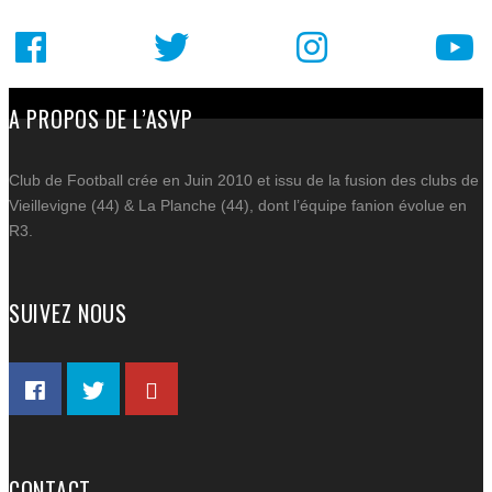
Facebook
Mastodon
A PROPOS DE L’ASVP
Email
Partager
Club de Football crée en Juin 2010 et issu de la fusion des clubs de
Vieillevigne (44) & La Planche (44), dont l’équipe fanion évolue en
AC
R3.
ACT
C
SUIVEZ NOUS
SP
BOU
DE 
PART
CO
CONTACT