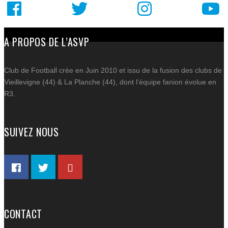
A PROPOS DE L’ASVP
Club de Football crée en Juin 2010 et issu de la fusion des clubs de
Vieillevigne (44) & La Planche (44), dont l’équipe fanion évolue en
AC
R3.
ACT
C
SUIVEZ NOUS
SP
BOU
DE 
PART
CO
CONTACT